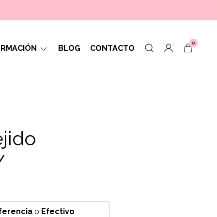
0
ORMACIÓN
BLOG
CONTACTO
jido
Y
ferencia
o
Efectivo